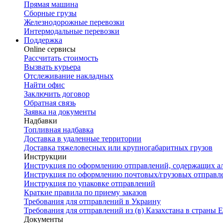
Прямая машина
Сборные грузы
Железнодорожные перевозки
Интермодальные перевозки
Поддержка
Online сервисы
Рассчитать стоимость
Вызвать курьера
Отслеживание накладных
Найти офис
Заключить договор
Обратная связь
Заявка на документы
Надбавки
Топливная надбавка
Доставка в удаленные территории
Доставка тяжеловесных или крупногабаритных грузов
Инструкции
Инструкция по оформлению отправлений, содержащих а
Инструкция по оформлению почтовых/грузовых отправл
Инструкция по упаковке отправлений
Краткие правила по приему заказов
Требования для отправлений в Украину
Требования для отправлений из (в) Казахстана в страны
Документы